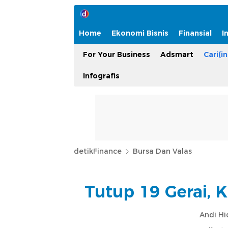
Home
Ekonomi Bisnis
Finansial
I
For Your Business
Adsmart
Cari(in
Infografis
detikFinance
Bursa Dan Valas
Tutup 19 Gerai, 
Andi Hi