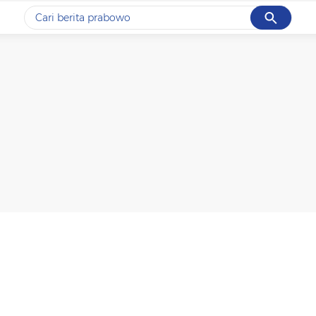
Cancel
Yang sedang ramai dicari
#1
data live draw sgp
#2
gempa hari ini
#3
prabowo
#4
iran
#5
demo
Promoted
Terakhir yang dicari
Loading...