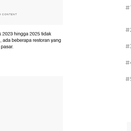
#
H CONTENT
#
 2023 hingga 2025 tidak
i, ada beberapa restoran yang
#
 pasar.
#
#
T