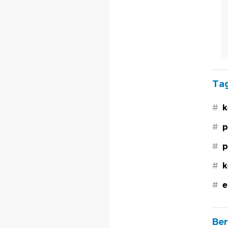
Tag
#
k
#
p
#
p
#
k
#
e
Ber