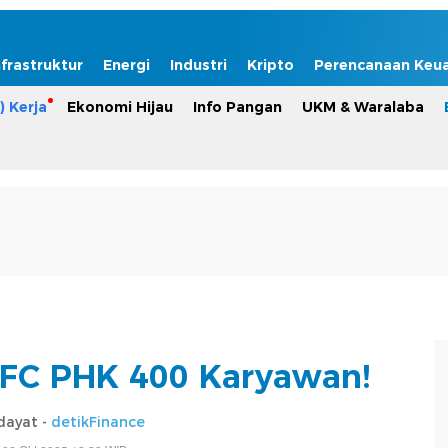
nfrastruktur
Energi
Industri
Kripto
Perencanaan Keu
) Kerja
Ekonomi Hijau
Info Pangan
UKM & Waralaba
KFC PHK 400 Karyawan!
dayat -
detikFinance