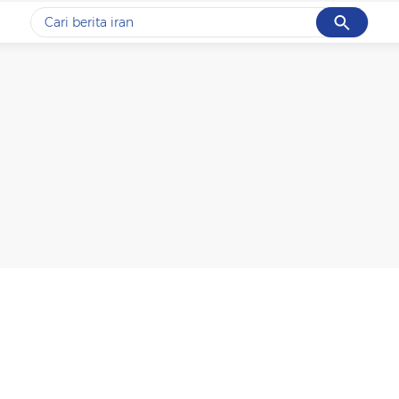
Cancel
Yang sedang ramai dicari
#1
data live draw sgp
#2
piala presiden 2026
#3
prabowo
#4
iran
#5
gempa hari ini
Promoted
Terakhir yang dicari
Loading...