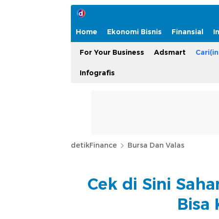
Home
Ekonomi Bisnis
Finansial
I
For Your Business
Adsmart
Cari(in
Infografis
detikFinance
Bursa Dan Valas
Cek di Sini Sah
Bisa