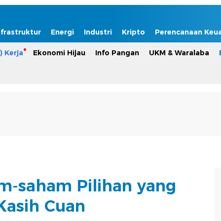
nfrastruktur
Energi
Industri
Kripto
Perencanaan Keu
) Kerja
Ekonomi Hijau
Info Pangan
UKM & Waralaba
am-saham Pilihan yang
 Kasih Cuan