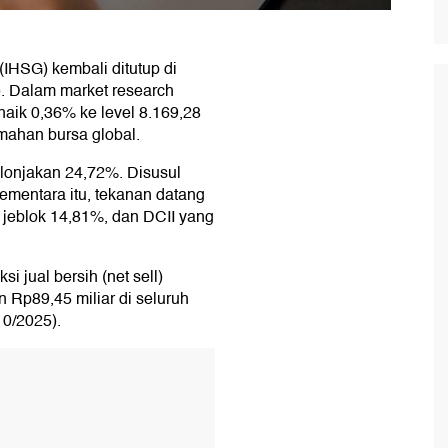
HSG) kembali ditutup di
. Dalam market research
naik 0,36% ke level 8.169,28
emahan bursa global.
lonjakan 24,72%. Disusul
mentara itu, tekanan datang
jeblok 14,81%, dan DCII yang
i jual bersih (net sell)
n Rp89,45 miliar di seluruh
/10/2025).