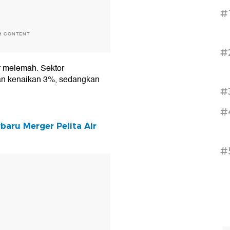
#
H CONTENT
#
or melemah. Sektor
tkan kenaikan 3%, sedangkan
#
#
aru Merger Pelita Air
#
T