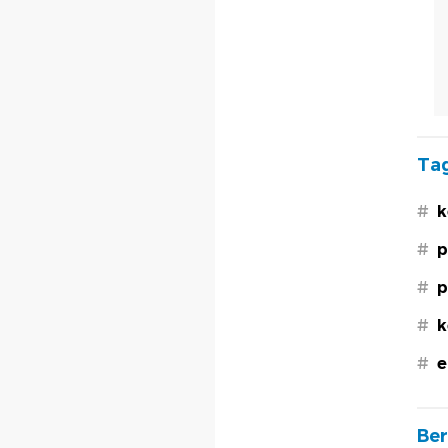
Tag
#
k
#
p
#
p
#
k
#
e
Ber