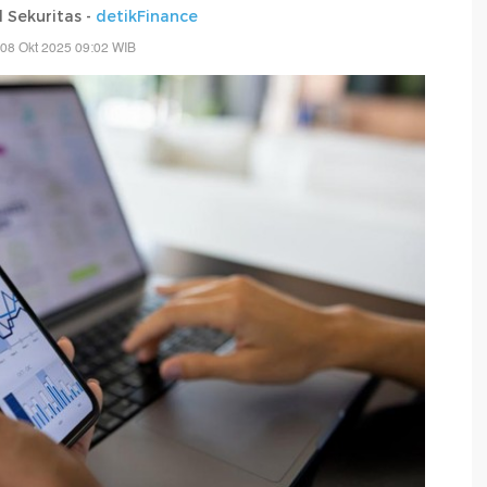
 Sekuritas -
detikFinance
08 Okt 2025 09:02 WIB