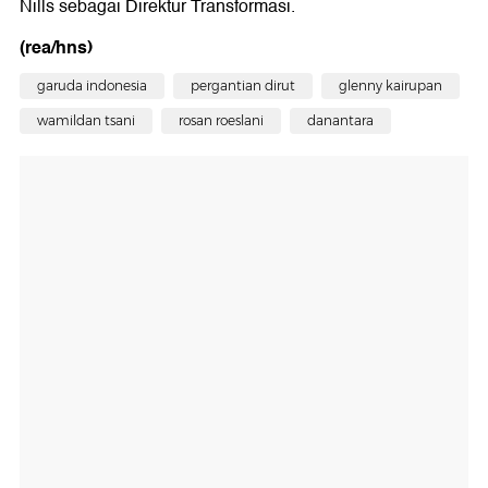
Nills sebagai Direktur Transformasi.
(rea/hns)
garuda indonesia
pergantian dirut
glenny kairupan
wamildan tsani
rosan roeslani
danantara