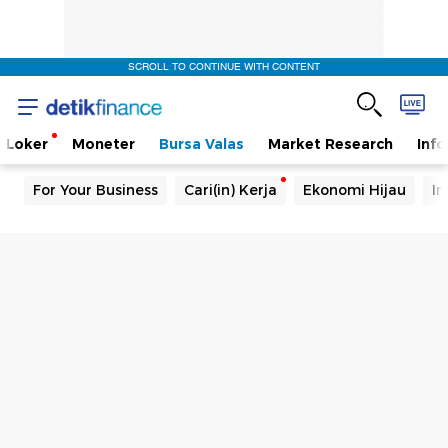
SCROLL TO CONTINUE WITH CONTENT
Loker
Moneter
Bursa Valas
Market Research
Info
For Your Business
Cari(in) Kerja
Ekonomi Hijau
In