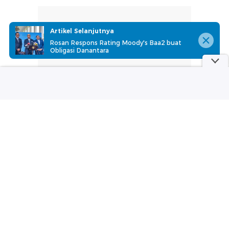
Artikel Selanjutnya
Rosan Respons Rating Moody's Baa2 buat
Obligasi Danantara
part of
Redaksi
Pedoman Media Siber
Karir
Kotak Pos
Info Iklan
Privacy Policy
Disclaimer