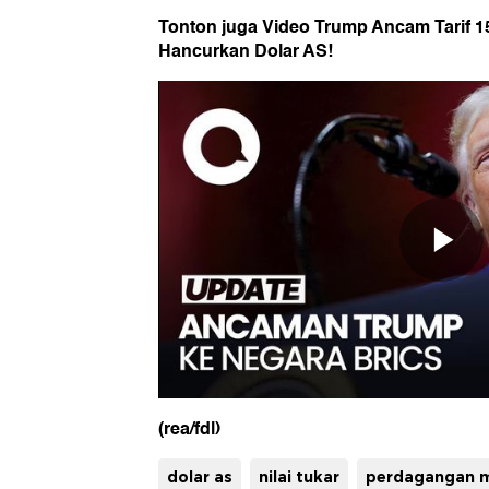
Tonton juga Video Trump Ancam Tarif 
Hancurkan Dolar AS!
(rea/fdl)
dolar as
nilai tukar
perdagangan 