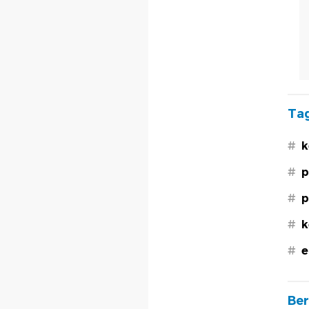
Tag
#
k
#
p
#
p
#
k
#
e
Ber