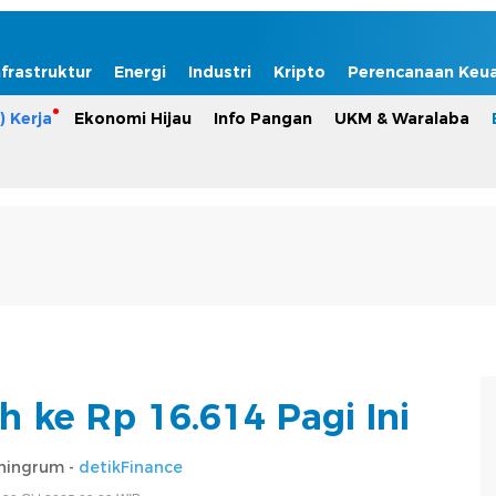
nfrastruktur
Energi
Industri
Kripto
Perencanaan Keu
) Kerja
Ekonomi Hijau
Info Pangan
UKM & Waralaba
 ke Rp 16.614 Pagi Ini
ningrum -
detikFinance