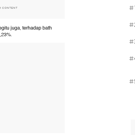
#
H CONTENT
#
itu juga, terhadap bath
0,23%.
#
T
#
#