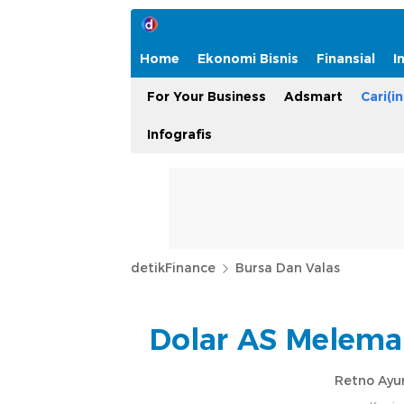
Home
Ekonomi Bisnis
Finansial
I
For Your Business
Adsmart
Cari(in
Infografis
detikFinance
Bursa Dan Valas
Dolar AS Melemah
Retno Ayu