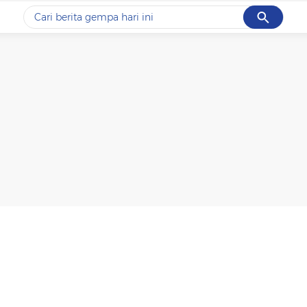
Cancel
Yang sedang ramai dicari
#1
data live draw sgp
#2
k-talk
#3
kebakaran
#4
prabowo
#5
gempa hari ini
Promoted
Terakhir yang dicari
Loading...