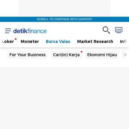
SCROLL TO CONTINUE WITH CONTENT
Loker
Moneter
Bursa Valas
Market Research
Info
For Your Business
Cari(in) Kerja
Ekonomi Hijau
In