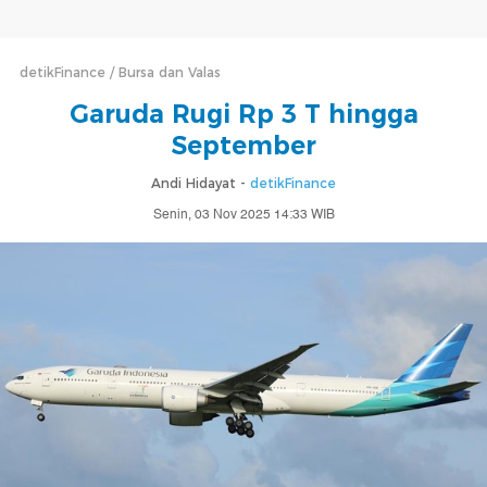
detikFinance
Bursa dan Valas
Garuda Rugi Rp 3 T hingga
September
Andi Hidayat -
detikFinance
Senin, 03 Nov 2025 14:33 WIB