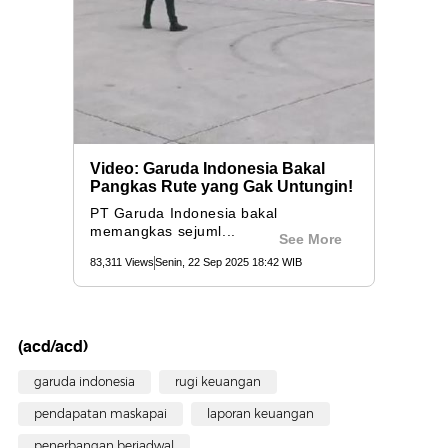
(acd/acd)
garuda indonesia
rugi keuangan
pendapatan maskapai
laporan keuangan
penerbangan berjadwal