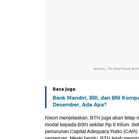
SCROLL TO CONTINUE WIT
Baca juga:
Bank Mandiri, BRI, dan BNI Komp
Desember, Ada Apa?
Nixon menjelaskan, BTN juga akan teta
modal kepada BSN sekitar Rp 6 triliun. 
penurunan Capital Adequacy Ratio (CAR) 
perseroan. Meski begitu, BTN telah menyi