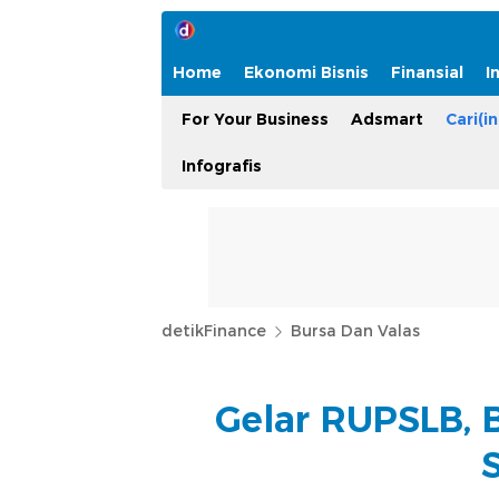
Home
Ekonomi Bisnis
Finansial
I
For Your Business
Adsmart
Cari(in
Infografis
detikFinance
Bursa Dan Valas
Gelar RUPSLB, 