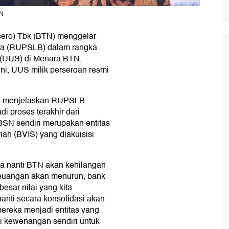
TN
ero) Tbk (BTN) menggelar
a (RUPSLB) dalam rangka
h (UUS) di Menara BTN,
 ini, UUS milik perseroan resmi
u, menjelaskan RUPSLB
di proses terakhir dari
N sendiri merupakan entitas
ah (BVIS) yang diakuisisi
gga nanti BTN akan kehilangan
 keuangan akan menurun, bank
esar nilai yang kita
 nanti secara konsolidasi akan
 mereka menjadi entitas yang
iki kewenangan sendiri untuk