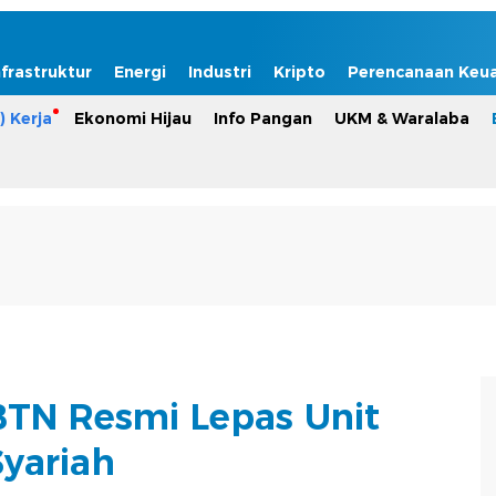
nfrastruktur
Energi
Industri
Kripto
Perencanaan Keu
) Kerja
Ekonomi Hijau
Info Pangan
UKM & Waralaba
BTN Resmi Lepas Unit
Syariah