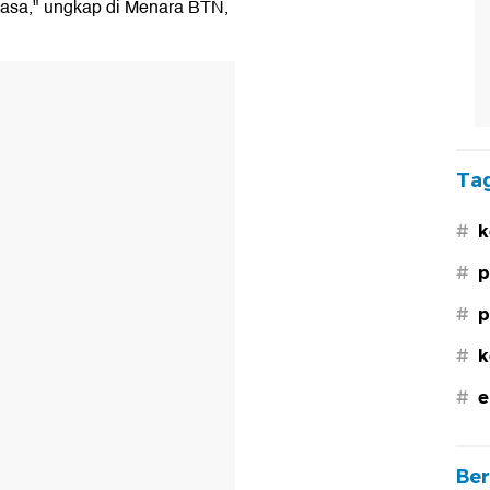
iasa," ungkap di Menara BTN,
Tag
#
k
#
p
#
p
#
k
#
e
Ber