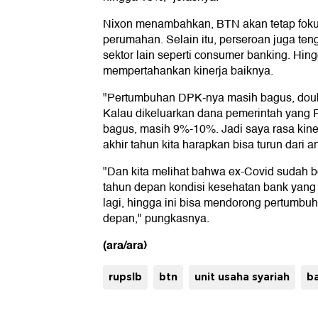
Nixon menambahkan, BTN akan tetap fokus
perumahan. Selain itu, perseroan juga te
sektor lain seperti consumer banking. Hin
mempertahankan kinerja baiknya.
"Pertumbuhan DPK-nya masih bagus, double
Kalau dikeluarkan dana pemerintah yang R
bagus, masih 9%-10%. Jadi saya rasa kine
akhir tahun kita harapkan bisa turun dari
"Dan kita melihat bahwa ex-Covid sudah 
tahun depan kondisi kesehatan bank yang
lagi, hingga ini bisa mendorong pertumbuha
depan," pungkasnya.
(ara/ara)
rupslb
btn
unit usaha syariah
ba