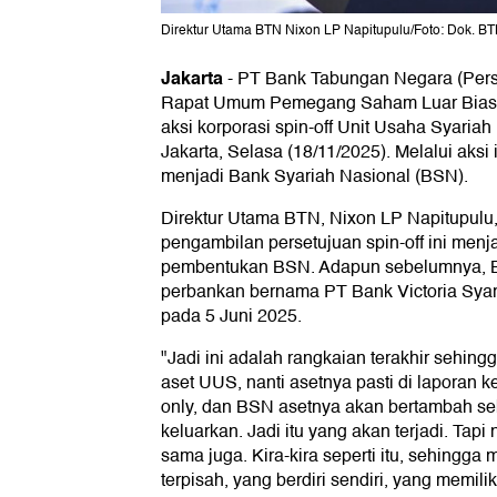
Direktur Utama BTN Nixon LP Napitupulu/Foto: Dok. B
Jakarta
-
PT Bank Tabungan Negara (Pers
Rapat Umum Pemegang Saham Luar Bias
aksi korporasi spin-off Unit Usaha Syaria
Jakarta, Selasa (18/11/2025). Melalui aksi
menjadi Bank Syariah Nasional (BSN).
Direktur Utama BTN, Nixon LP Napitupul
pengambilan persetujuan spin-off ini menja
pembentukan BSN. Adapun sebelumnya, BS
perbankan bernama PT Bank Victoria Syari
pada 5 Juni 2025.
"Jadi ini adalah rangkaian terakhir sehin
aset UUS, nanti asetnya pasti di laporan
only, dan BSN asetnya akan bertambah seb
keluarkan. Jadi itu yang akan terjadi. Tapi
sama juga. Kira-kira seperti itu, sehingga
terpisah, yang berdiri sendiri, yang memil