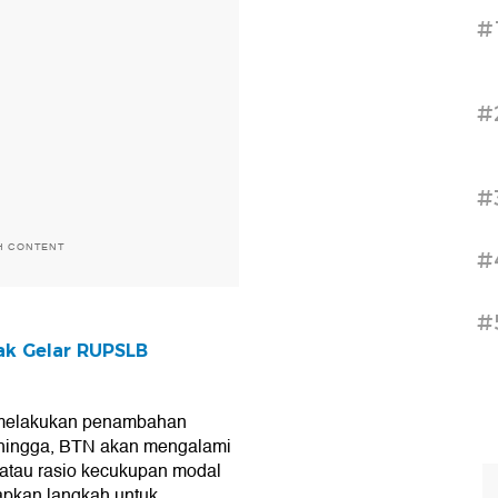
#
#
#
H CONTENT
#
#
ak Gelar RUPSLB
p melakukan penambahan
Sehingga, BTN akan mengalami
atau rasio kecukupan modal
apkan langkah untuk