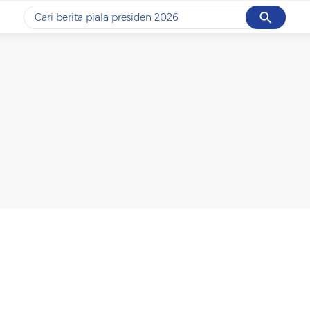
Cancel
Yang sedang ramai dicari
#1
data live draw sgp
#2
piala presiden 2026
#3
prabowo
#4
iran
#5
gempa hari ini
Promoted
Terakhir yang dicari
Loading...