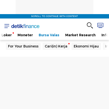
SCROLL TO CONTINUE WITH CONTENT
Loker
Moneter
Bursa Valas
Market Research
Info
For Your Business
Cari(in) Kerja
Ekonomi Hijau
In