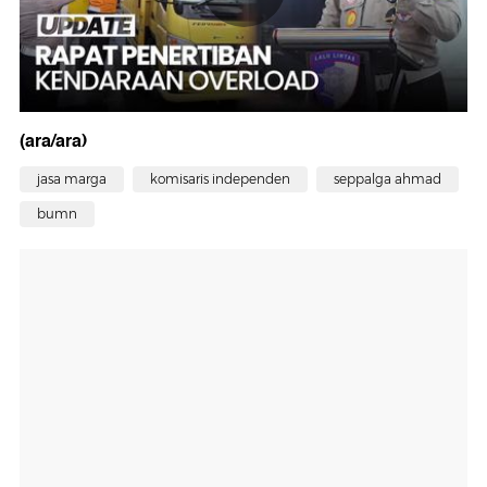
(ara/ara)
jasa marga
komisaris independen
seppalga ahmad
bumn