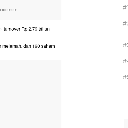
#
H CONTENT
#
, turnover Rp 2,79 triliun
#
m melemah, dan 190 saham
#
T
#