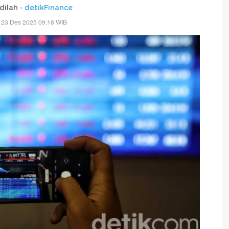
adilah -
detikFinance
 23 Des 2025 09:18 WIB