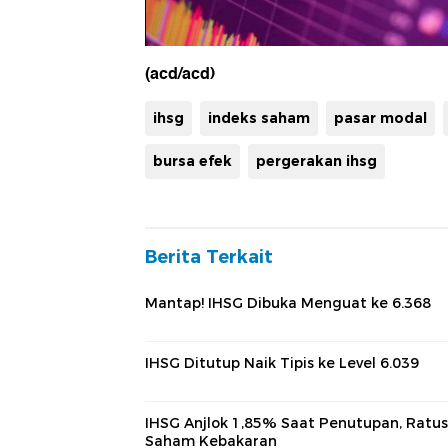
(acd/acd)
ihsg
indeks saham
pasar modal
bursa efek
pergerakan ihsg
Berita Terkait
Mantap! IHSG Dibuka Menguat ke 6.368
IHSG Ditutup Naik Tipis ke Level 6.039
IHSG Anjlok 1,85% Saat Penutupan, Ratu
Saham Kebakaran