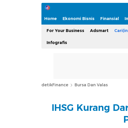
Home
Ekonomi Bisnis
Finansial
I
For Your Business
Adsmart
Cari(in
Infografis
detikFinance
Bursa Dan Valas
IHSG Kurang Dar
P