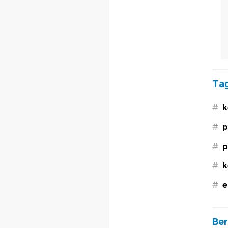
Tag
#
k
#
p
#
p
#
k
#
e
Ber