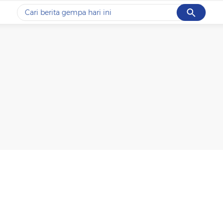
Cancel
Yang sedang ramai dicari
#1
piala presiden 2026
#2
prabowo
#3
gempa hari ini
#4
demo
#5
iran
Promoted
Terakhir yang dicari
Loading...