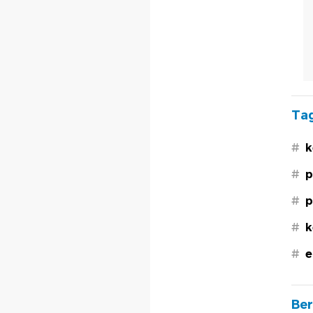
Tag
#
k
#
p
#
p
#
k
#
e
Ber