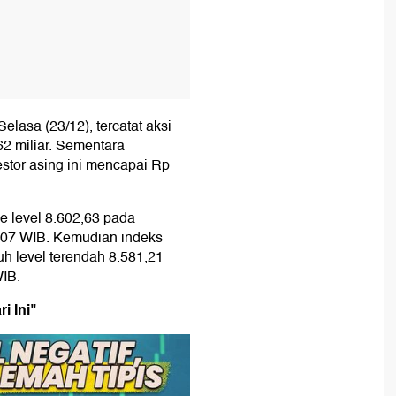
lasa (23/12), tercatat aksi
62 miliar. Sementara
estor asing ini mencapai Rp
e level 8.602,63 pada
.07 WIB. Kemudian indeks
uh level terendah 8.581,21
WIB.
i Ini"