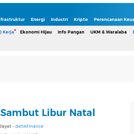
nfrastruktur
Energi
Industri
Kripto
Perencanaan Keu
) Kerja
Ekonomi Hijau
Info Pangan
UKM & Waralaba
Sambut Libur Natal
dayat -
detikFinance