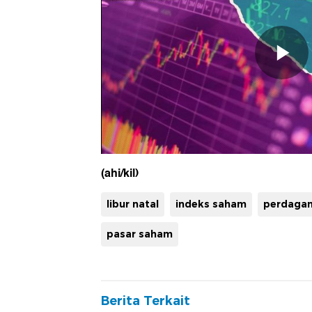
(ahi/kil)
libur natal
indeks saham
perdaga
pasar saham
Berita Terkait