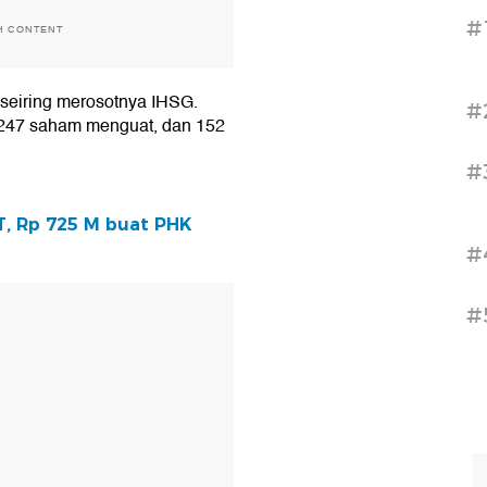
#
H CONTENT
 seiring merosotnya IHSG.
#
247 saham menguat, dan 152
#
T, Rp 725 M buat PHK
#
T
#