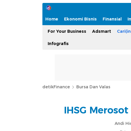
Home
Ekonomi Bisnis
Finansial
I
For Your Business
Adsmart
Cari(in
Infografis
detikFinance
Bursa Dan Valas
IHSG Merosot 
Andi Hi