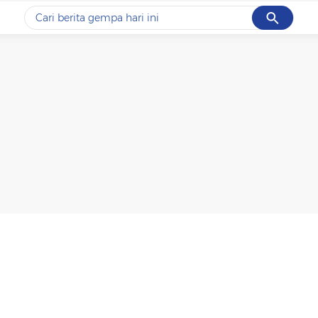
Cancel
Yang sedang ramai dicari
#1
data live draw sgp
#2
kebakaran
#3
prabowo
#4
iran
#5
gempa hari ini
Promoted
Terakhir yang dicari
Loading...