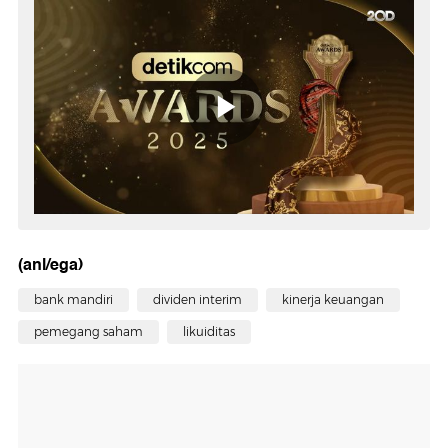
Awards 2025
(anl/ega)
bank mandiri
dividen interim
kinerja keuangan
pemegang saham
likuiditas