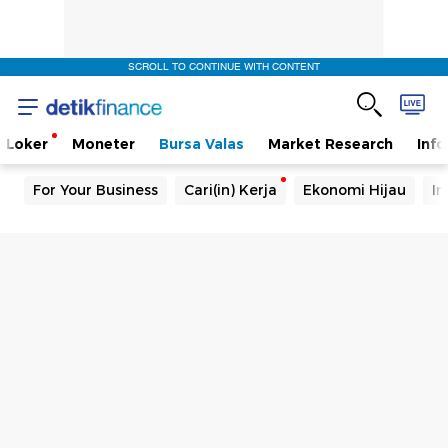
SCROLL TO CONTINUE WITH CONTENT
Loker
Moneter
Bursa Valas
Market Research
Info
For Your Business
Cari(in) Kerja
Ekonomi Hijau
In