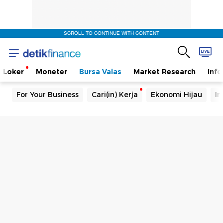
SCROLL TO CONTINUE WITH CONTENT
Loker
Moneter
Bursa Valas
Market Research
Info
For Your Business
Cari(in) Kerja
Ekonomi Hijau
In