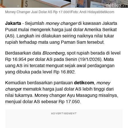
Money Changer Jual Dolar AS Rp 17.000!/Foto: Andi Hidayat/detikcom
Jakarta
-
Sejumlah
money changer
di kawasan Jakarta
Pusat mulai mengerek harga jual dolar Amerika Serikat
(AS). Langkah ini dilakukan seiring naiknya nilai tukar
rupiah terhadap mata uang Paman Sam tersebut.
Berdasarkan data
Bloomberg,
spot rupiah berada di level
Rp 16.954 per dolar AS pada Senin (19/1/2026). Mata
uang AS ini tercatat menguat sejak awal perdagangan
yang dibuka pada level Rp 16.892.
detikcom
Kemudian berdasarkan pantauan
,
money
change
r mematok harga jual dolar AS lebih tinggi dari
nilai tukarnya. Money changer Ayu Masagung misalnya,
menjual dolar AS sebesar Rp 17.050.
ADVERTISEMENT