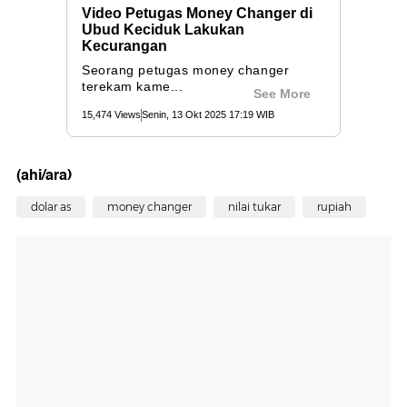
(ahi/ara)
dolar as
money changer
nilai tukar
rupiah