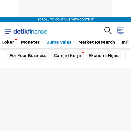
SCROLL TO CONTINUE WITH CONTENT
Loker
Moneter
Bursa Valas
Market Research
Info
For Your Business
Cari(in) Kerja
Ekonomi Hijau
In