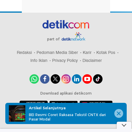
part of
Redaksi
Pedoman Media Siber
Karir
Kotak Pos
Info Iklan
Privacy Policy
Disclaimer
Download aplikasi detikcom
Artikel Selanjutnya
BEI Resmi Coret Raksasa Tekstil CNTX dari
Copyright @ 2026 detikcom, All right reserved
Pasar Modal