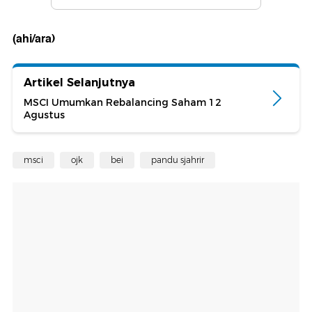
(ahi/ara)
Artikel Selanjutnya
MSCI Umumkan Rebalancing Saham 12
Agustus
msci
ojk
bei
pandu sjahrir