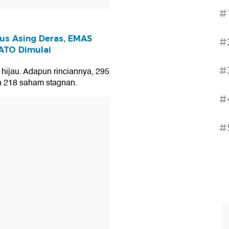
#
rus Asing Deras, EMAS
#
ATO Dimulai
#
 hijau. Adapun rinciannya, 295
 218 saham stagnan.
#
T
#