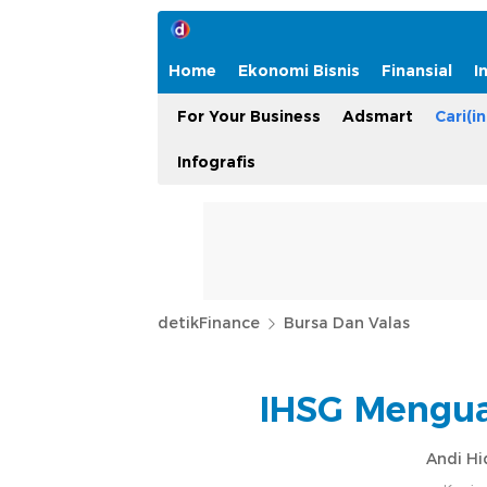
Home
Ekonomi Bisnis
Finansial
I
For Your Business
Adsmart
Cari(in
Infografis
detikFinance
Bursa Dan Valas
IHSG Menguat
Andi Hi