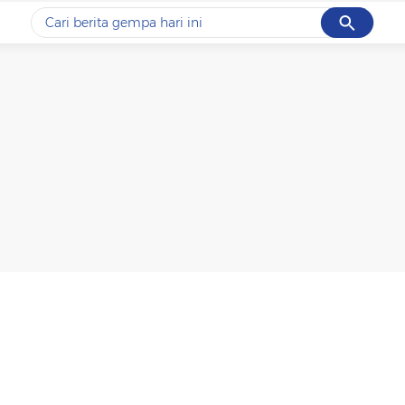
Cancel
Yang sedang ramai dicari
#1
piala presiden 2026
#2
prabowo
#3
gempa hari ini
#4
demo
#5
iran
Promoted
Terakhir yang dicari
Loading...