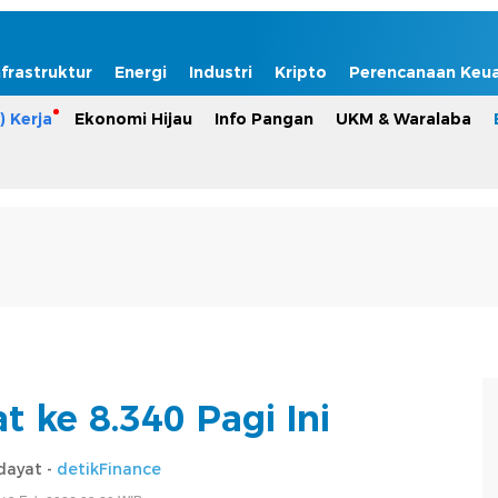
nfrastruktur
Energi
Industri
Kripto
Perencanaan Keu
) Kerja
Ekonomi Hijau
Info Pangan
UKM & Waralaba
 ke 8.340 Pagi Ini
dayat -
detikFinance