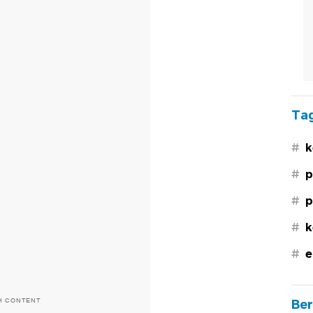
Tag
#
k
#
p
#
p
#
k
#
e
H CONTENT
Ber