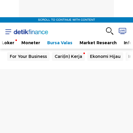
SCROLL TO CONTINUE WITH CONTENT
Loker
Moneter
Bursa Valas
Market Research
Info
For Your Business
Cari(in) Kerja
Ekonomi Hijau
In