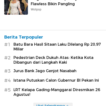
Flawless Bikin Pangling
Wolipop
Berita Terpopuler
#1
Batu Bara Hasil Sitaan Laku Dilelang Rp 20,97
Miliar
#2
Pedestrian Deck Dukuh Atas: Ketika Kota
Dibangun dari Langkah Kaki
#3
Jurus Bank Jago Genjot Nasabah
#4
Istana Putuskan Calon Gubernur BI Pekan Ini
#5
LRT Kelapa Gading-Manggarai Diresmikan 26
Agustus!
Lihat Selengkapnya