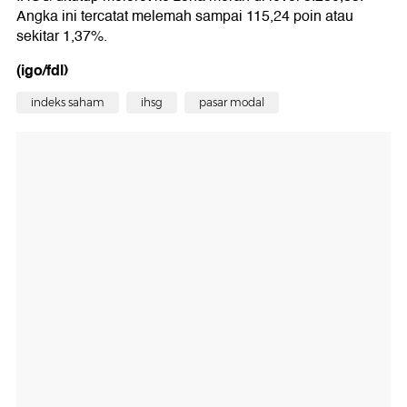
Angka ini tercatat melemah sampai 115,24 poin atau
sekitar 1,37%.
(igo/fdl)
indeks saham
ihsg
pasar modal