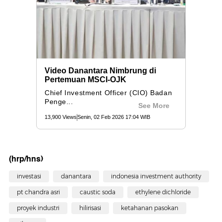
(hrp/hns)
investasi
danantara
indonesia investment authority
pt chandra asri
caustic soda
ethylene dichloride
proyek industri
hilirisasi
ketahanan pasokan