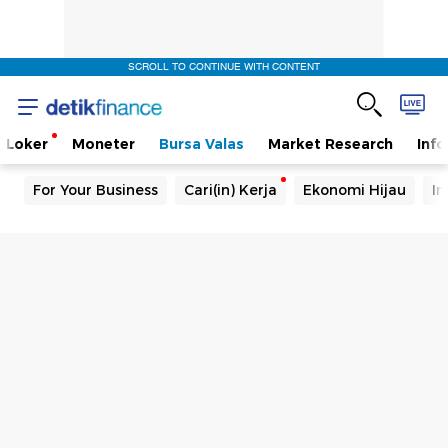
SCROLL TO CONTINUE WITH CONTENT
Loker
Moneter
Bursa Valas
Market Research
Info
For Your Business
Cari(in) Kerja
Ekonomi Hijau
In