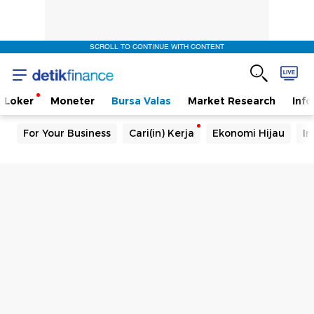
SCROLL TO CONTINUE WITH CONTENT
Loker
Moneter
Bursa Valas
Market Research
Info
For Your Business
Cari(in) Kerja
Ekonomi Hijau
In