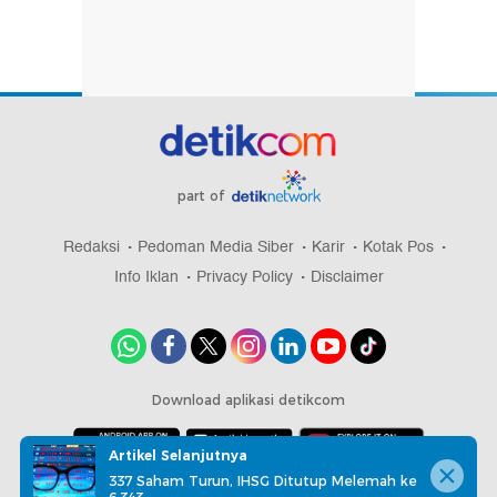
part of
Redaksi
Pedoman Media Siber
Karir
Kotak Pos
Info Iklan
Privacy Policy
Disclaimer
Download aplikasi detikcom
Artikel Selanjutnya
337 Saham Turun, IHSG Ditutup Melemah ke
Copyright @ 2026 detikcom, All right reserved