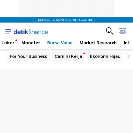
SCROLL TO CONTINUE WITH CONTENT
Loker
Moneter
Bursa Valas
Market Research
Info
For Your Business
Cari(in) Kerja
Ekonomi Hijau
In