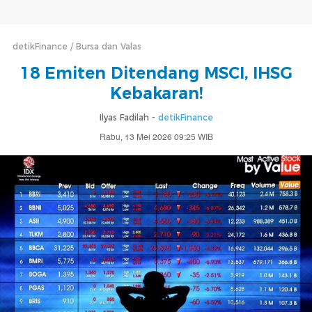
detikFinance
Bursa dan Valas
18 Emiten Ditendang MSCI, IHSG
Kebakaran!
Ilyas Fadilah -
detikFinance
Rabu, 13 Mei 2026 09:25 WIB