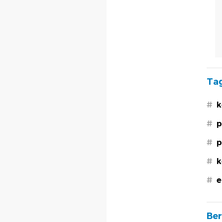
Tag
#
k
#
p
#
p
#
k
#
e
Ber