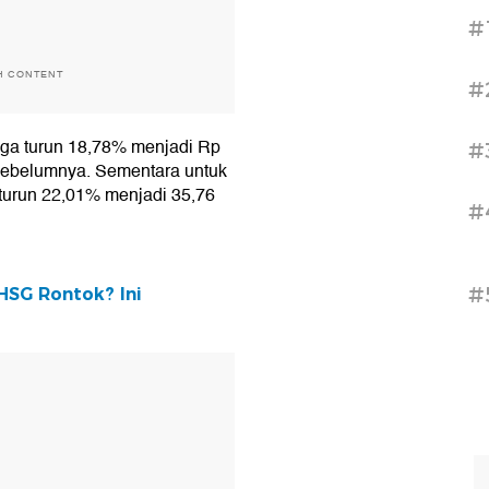
#
H CONTENT
#
 juga turun 18,78% menjadi Rp
#
an sebelumnya. Sementara untuk
a turun 22,01% menjadi 35,76
#
#
HSG Rontok? Ini
T