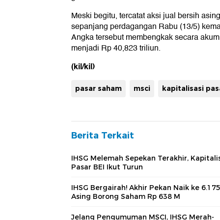
Meski begitu, tercatat aksi jual bersih asing
sepanjang perdagangan Rabu (13/5) kemari
Angka tersebut membengkak secara akumu
menjadi Rp 40,823 triliun.
(kil/kil)
pasar saham
msci
kapitalisasi pas
Berita Terkait
IHSG Melemah Sepekan Terakhir, Kapitali
Pasar BEI Ikut Turun
IHSG Bergairah! Akhir Pekan Naik ke 6.175
Asing Borong Saham Rp 638 M
Jelang Pengumuman MSCI, IHSG Merah-