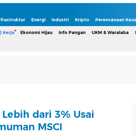
nfrastruktur
Energi
Industri
Kripto
Perencanaan Keu
) Kerja
Ekonomi Hijau
Info Pangan
UKM & Waralaba
 Lebih dari 3% Usai
muman MSCI