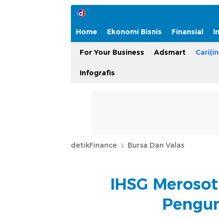
Home
Ekonomi Bisnis
Finansial
I
For Your Business
Adsmart
Cari(in
Infografis
detikFinance
Bursa Dan Valas
IHSG Merosot
Pengu