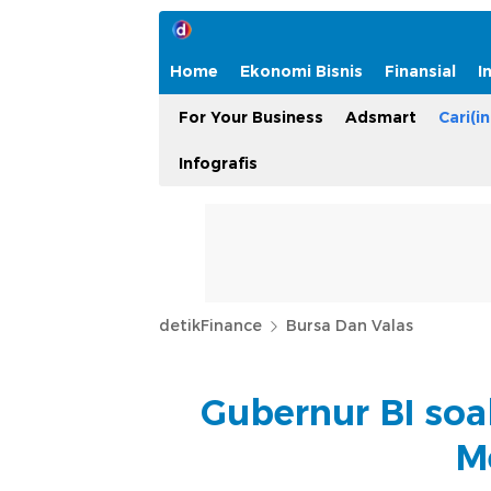
Home
Ekonomi Bisnis
Finansial
I
For Your Business
Adsmart
Cari(in
Infografis
detikFinance
Bursa Dan Valas
Gubernur BI soal
M