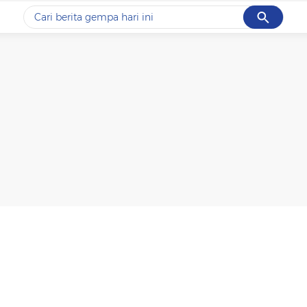
Cancel
Yang sedang ramai dicari
#1
gempa hari ini
#2
gempa
#3
prabowo
#4
iran
#5
demo
Promoted
Terakhir yang dicari
Loading...