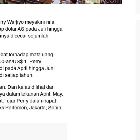
ry Warjiyo meyakini nilai
ap dolar AS pada Juli hingga
rinya dicecar sejumlah
bat terhadap mata uang
00-an/US$ 1. Perry
i pada April hingga Juni
i setiap tahun.
n. Dan kalau dilihat dari
a dalam tekanan April, May,
t," ujar Perry dalam rapat
s Parlemen, Jakarta, Senin