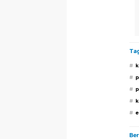
Tag
#
k
#
p
#
p
#
k
#
e
Ber