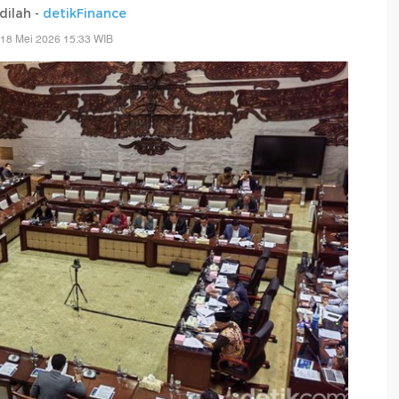
adilah -
detikFinance
 18 Mei 2026 15:33 WIB