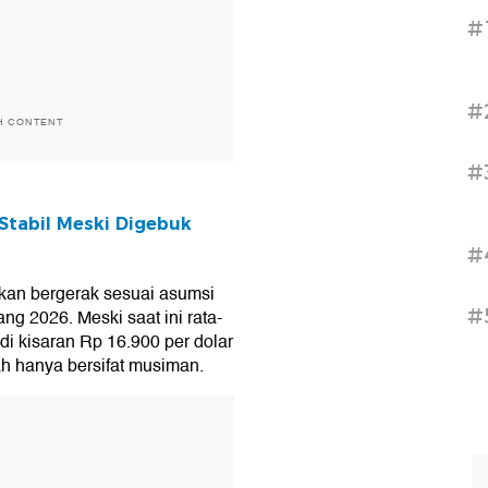
#
#
H CONTENT
#
Stabil Meski Digebuk
#
 akan bergerak sesuai asumsi
#
ng 2026. Meski saat ini rata-
 di kisaran Rp 16.900 per dolar
ah hanya bersifat musiman.
T