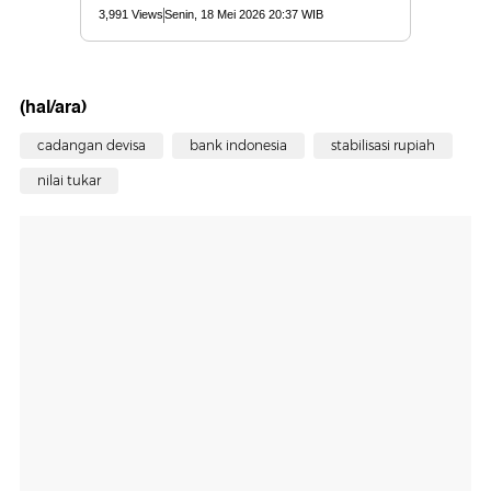
(hal/ara)
cadangan devisa
bank indonesia
stabilisasi rupiah
nilai tukar