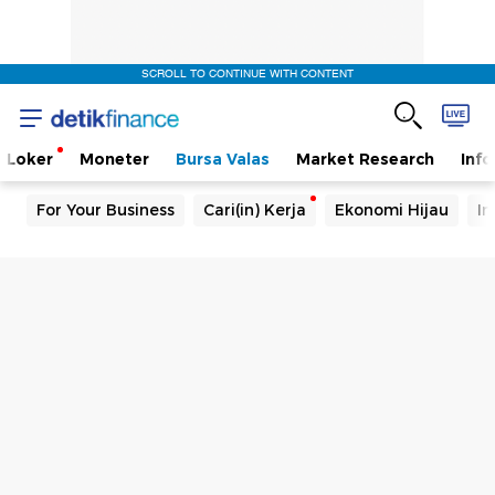
SCROLL TO CONTINUE WITH CONTENT
Loker
Moneter
Bursa Valas
Market Research
Info
For Your Business
Cari(in) Kerja
Ekonomi Hijau
In