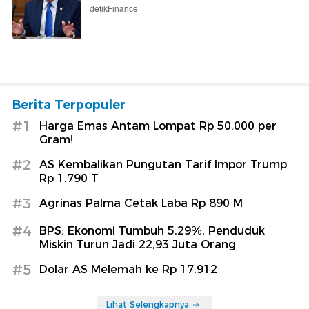
detikFinance
Berita Terpopuler
#1
Harga Emas Antam Lompat Rp 50.000 per
Gram!
#2
AS Kembalikan Pungutan Tarif Impor Trump
Rp 1.790 T
#3
Agrinas Palma Cetak Laba Rp 890 M
#4
BPS: Ekonomi Tumbuh 5,29%, Penduduk
Miskin Turun Jadi 22,93 Juta Orang
#5
Dolar AS Melemah ke Rp 17.912
Lihat Selengkapnya