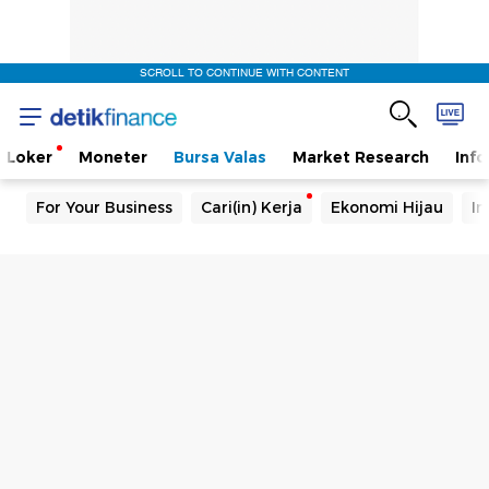
SCROLL TO CONTINUE WITH CONTENT
Loker
Moneter
Bursa Valas
Market Research
Info
For Your Business
Cari(in) Kerja
Ekonomi Hijau
In