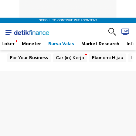
SCROLL TO CONTINUE WITH CONTENT
Loker
Moneter
Bursa Valas
Market Research
Info
For Your Business
Cari(in) Kerja
Ekonomi Hijau
In