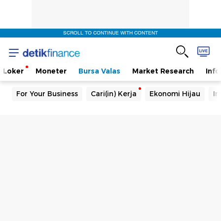
SCROLL TO CONTINUE WITH CONTENT
Loker
Moneter
Bursa Valas
Market Research
Info
For Your Business
Cari(in) Kerja
Ekonomi Hijau
In