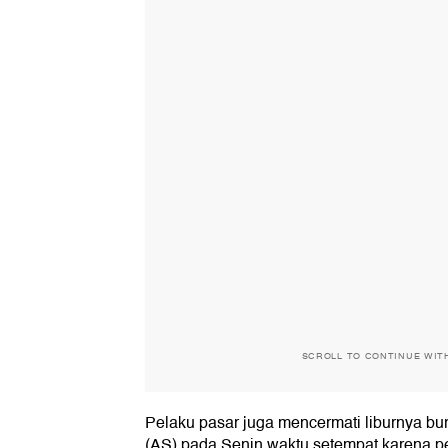
SCROLL TO CONTINUE WIT
Pelaku pasar juga mencermati liburnya bu
(AS) pada Senin waktu setempat karena p