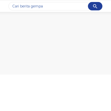
Cancel
Yang sedang ramai dicari
#1
gempa hari ini
#2
gempa
#3
iran
#4
demo
#5
prabowo
Promoted
Terakhir yang dicari
Loading...