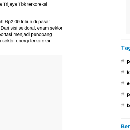
 Trijaya Tbk terkoreksi
h Rp2,09 triliun di pasar
 Dari sisi sektoral, enam sektor
nsportasi menjadi penopang
ektor energi terkoreksi
Tag
#
p
#
k
#
e
#
p
#
b
Ber