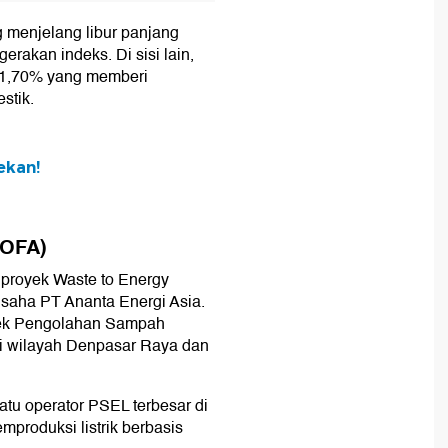
g menjelang libur panjang
rakan indeks. Di sisi lain,
t 1,70% yang memberi
stik.
ekan!
SOFA)
proyek Waste to Energy
saha PT Ananta Energi Asia.
yek Pengolahan Sampah
di wilayah Denpasar Raya dan
atu operator PSEL terbesar di
produksi listrik berbasis