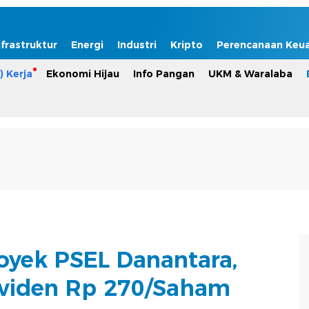
nfrastruktur
Energi
Industri
Kripto
Perencanaan Keu
) Kerja
Ekonomi Hijau
Info Pangan
UKM & Waralaba
yek PSEL Danantara,
viden Rp 270/Saham