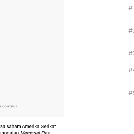
#
#
#
#
#
H CONTENT
rsa saham Amerika Serikat
eringatan
Memorial Day
.