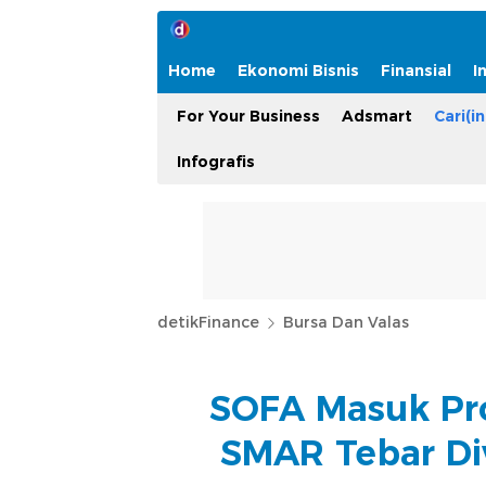
Home
Ekonomi Bisnis
Finansial
I
For Your Business
Adsmart
Cari(in
Infografis
detikFinance
Bursa Dan Valas
SOFA Masuk Pro
SMAR Tebar Di