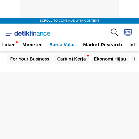
SCROLL TO CONTINUE WITH CONTENT
Loker
Moneter
Bursa Valas
Market Research
Info
For Your Business
Cari(in) Kerja
Ekonomi Hijau
In