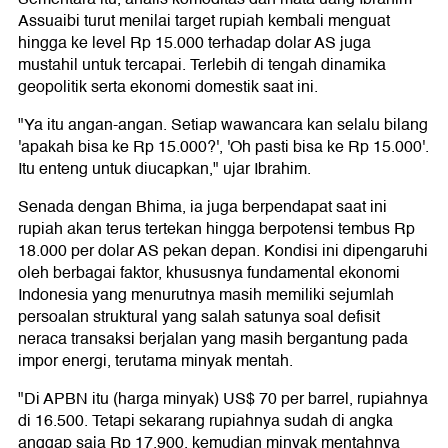
Assuaibi turut menilai target rupiah kembali menguat
hingga ke level Rp 15.000 terhadap dolar AS juga
mustahil untuk tercapai. Terlebih di tengah dinamika
geopolitik serta ekonomi domestik saat ini.
"Ya itu angan-angan. Setiap wawancara kan selalu bilang
'apakah bisa ke Rp 15.000?', 'Oh pasti bisa ke Rp 15.000'.
Itu enteng untuk diucapkan," ujar Ibrahim.
Senada dengan Bhima, ia juga berpendapat saat ini
rupiah akan terus tertekan hingga berpotensi tembus Rp
18.000 per dolar AS pekan depan. Kondisi ini dipengaruhi
oleh berbagai faktor, khususnya fundamental ekonomi
Indonesia yang menurutnya masih memiliki sejumlah
persoalan struktural yang salah satunya soal defisit
neraca transaksi berjalan yang masih bergantung pada
impor energi, terutama minyak mentah.
"Di APBN itu (harga minyak) US$ 70 per barrel, rupiahnya
di 16.500. Tetapi sekarang rupiahnya sudah di angka
anggap saja Rp 17.900, kemudian minyak mentahnya