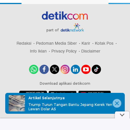
part of
Redaksi
Pedoman Media Siber
Karir
Kotak Pos
Info Iklan
Privacy Policy
Disclaimer
Download aplikasi detikcom
Artikel Selanjutnya
Trump Turun Tangan Bantu Jepang Kerek Yen
Copyright @ 2026 detikcom, All right reserved
Lawan Dolar AS