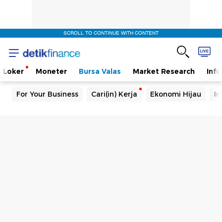
SCROLL TO CONTINUE WITH CONTENT
Loker
Moneter
Bursa Valas
Market Research
Info
For Your Business
Cari(in) Kerja
Ekonomi Hijau
In