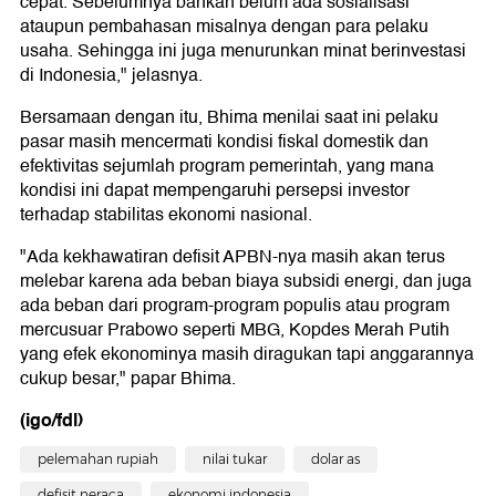
cepat. Sebelumnya bahkan belum ada sosialisasi
ataupun pembahasan misalnya dengan para pelaku
usaha. Sehingga ini juga menurunkan minat berinvestasi
di Indonesia," jelasnya.
Bersamaan dengan itu, Bhima menilai saat ini pelaku
pasar masih mencermati kondisi fiskal domestik dan
efektivitas sejumlah program pemerintah, yang mana
kondisi ini dapat mempengaruhi persepsi investor
terhadap stabilitas ekonomi nasional.
"Ada kekhawatiran defisit APBN-nya masih akan terus
melebar karena ada beban biaya subsidi energi, dan juga
ada beban dari program-program populis atau program
mercusuar Prabowo seperti MBG, Kopdes Merah Putih
yang efek ekonominya masih diragukan tapi anggarannya
cukup besar," papar Bhima.
(igo/fdl)
pelemahan rupiah
nilai tukar
dolar as
defisit neraca
ekonomi indonesia