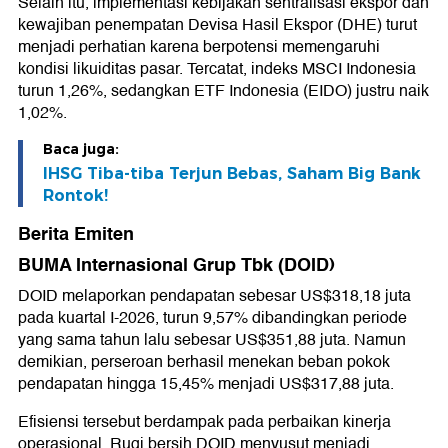
Selain itu, implementasi kebijakan sentralisasi ekspor dan
kewajiban penempatan Devisa Hasil Ekspor (DHE) turut
menjadi perhatian karena berpotensi memengaruhi
kondisi likuiditas pasar. Tercatat, indeks MSCI Indonesia
turun 1,26%, sedangkan ETF Indonesia (EIDO) justru naik
1,02%.
Baca juga:
IHSG Tiba-tiba Terjun Bebas, Saham Big Bank
Rontok!
Berita Emiten
BUMA Internasional Grup Tbk (DOID)
DOID melaporkan pendapatan sebesar US$318,18 juta
pada kuartal I-2026, turun 9,57% dibandingkan periode
yang sama tahun lalu sebesar US$351,88 juta. Namun
demikian, perseroan berhasil menekan beban pokok
pendapatan hingga 15,45% menjadi US$317,88 juta.
Efisiensi tersebut berdampak pada perbaikan kinerja
operasional. Rugi bersih DOID menyusut menjadi