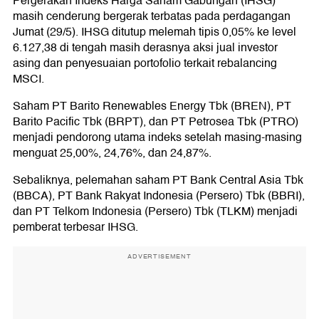
Pergerakan Indeks Harga Saham Gabungan (IHSG)
Bakrie & Brothers Tbk (BNBR)
Merck Tbk (MERK)
masih cenderung bergerak terbatas pada perdagangan
Jumat (29/5). IHSG ditutup melemah tipis 0,05% ke level
Rekomendasi Saham Hari Ini
6.127,38 di tengah masih derasnya aksi jual investor
asing dan penyesuaian portofolio terkait rebalancing
MSCI.
Saham PT Barito Renewables Energy Tbk (BREN), PT
Barito Pacific Tbk (BRPT), dan PT Petrosea Tbk (PTRO)
menjadi pendorong utama indeks setelah masing-masing
menguat 25,00%, 24,76%, dan 24,87%.
Sebaliknya, pelemahan saham PT Bank Central Asia Tbk
(BBCA), PT Bank Rakyat Indonesia (Persero) Tbk (BBRI),
dan PT Telkom Indonesia (Persero) Tbk (TLKM) menjadi
pemberat terbesar IHSG.
ADVERTISEMENT