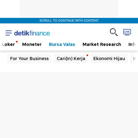
SCROLL TO CONTINUE WITH CONTENT
Loker
Moneter
Bursa Valas
Market Research
Info
For Your Business
Cari(in) Kerja
Ekonomi Hijau
In