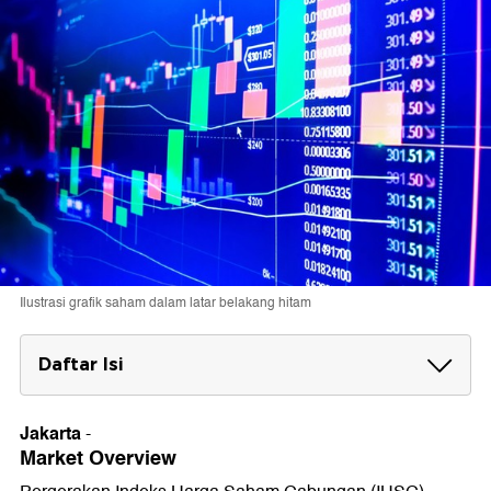
Ilustrasi grafik saham dalam latar belakang hitam
Daftar Isi
Market Overview
Jakarta
-
Berita Emiten
Market Overview
BUMA Internasional Grup Tbk (DOID)