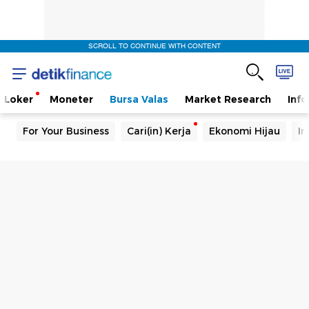
SCROLL TO CONTINUE WITH CONTENT
Loker
Moneter
Bursa Valas
Market Research
Info
For Your Business
Cari(in) Kerja
Ekonomi Hijau
In