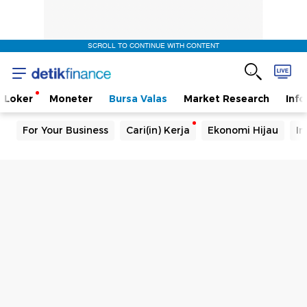
SCROLL TO CONTINUE WITH CONTENT
Loker
Moneter
Bursa Valas
Market Research
Info
For Your Business
Cari(in) Kerja
Ekonomi Hijau
In