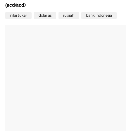
(acd/acd)
nilai tukar
dolar as
rupiah
bank indonesia