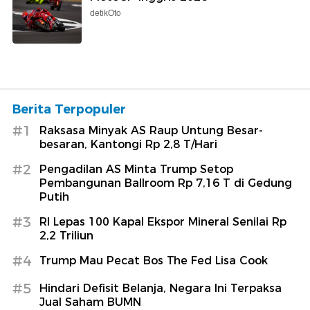
detikOto
Berita Terpopuler
#1
Raksasa Minyak AS Raup Untung Besar-
besaran, Kantongi Rp 2,8 T/Hari
#2
Pengadilan AS Minta Trump Setop
Pembangunan Ballroom Rp 7,16 T di Gedung
Putih
#3
RI Lepas 100 Kapal Ekspor Mineral Senilai Rp
2,2 Triliun
#4
Trump Mau Pecat Bos The Fed Lisa Cook
#5
Hindari Defisit Belanja, Negara Ini Terpaksa
Jual Saham BUMN