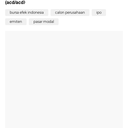
(acd/acd)
bursa efek indonesia
calon perusahaan
ipo
emiten
pasar modal