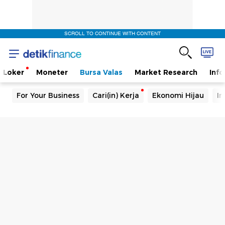
SCROLL TO CONTINUE WITH CONTENT
Loker
Moneter
Bursa Valas
Market Research
Info
For Your Business
Cari(in) Kerja
Ekonomi Hijau
In