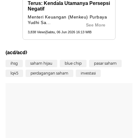
(acd/acd)
ihsg
saham hijau
blue chip
pasar saham
lq45
perdagangan saham
investasi