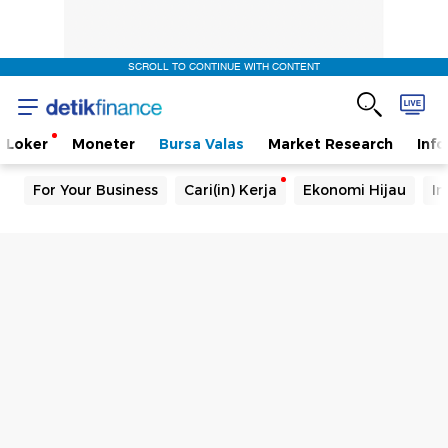
SCROLL TO CONTINUE WITH CONTENT
Loker
Moneter
Bursa Valas
Market Research
Info
For Your Business
Cari(in) Kerja
Ekonomi Hijau
In