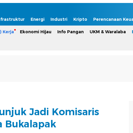
nfrastruktur
Energi
Industri
Kripto
Perencanaan Keu
) Kerja
Ekonomi Hijau
Info Pangan
UKM & Waralaba
tunjuk Jadi Komisaris
 Bukalapak