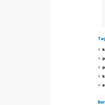
Tag
#
k
#
p
#
p
#
k
#
e
Ber