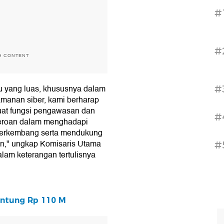
#
#
H CONTENT
u yang luas, khususnya dalam
#
amanan siber, kami berharap
uat fungsi pengawasan dan
#
rseroan dalam menghadapi
s berkembang serta mendukung
n," ungkap Komisaris Utama
#
lam keterangan tertulisnya
Untung Rp 110 M
T