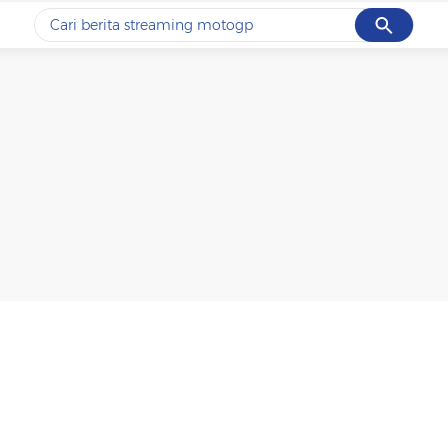
Cancel
Yang sedang ramai dicari
#1
ketik
#2
bromo
#3
streaming motogp
#4
prabowo
#5
data live draw sgp
Promoted
Terakhir yang dicari
Loading...