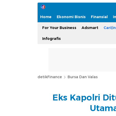
Home
Ekonomi Bisnis
Finansial
I
For Your Business
Adsmart
Cari(in
Infografis
detikFinance
Bursa Dan Valas
Eks Kapolri Di
Utama