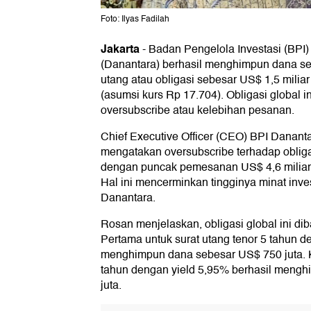
Foto: Ilyas Fadilah
Jakarta
-
Badan Pengelola Investasi (BPI
(Danantara) berhasil menghimpun dana seg
utang atau obligasi sebesar US$ 1,5 miliar 
(asumsi kurs Rp 17.704). Obligasi global 
oversubscribe atau kelebihan pesanan.
Chief Executive Officer (CEO) BPI Danant
mengatakan oversubscribe terhadap obligas
dengan puncak pemesanan US$ 4,6 miliar at
Hal ini mencerminkan tingginya minat inves
Danantara.
Rosan menjelaskan, obligasi global ini dib
Pertama untuk surat utang tenor 5 tahun d
menghimpun dana sebesar US$ 750 juta. K
tahun dengan yield 5,95% berhasil meng
juta.