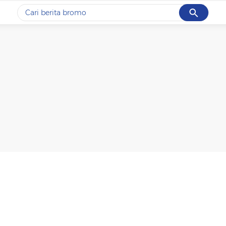
Cancel
Yang sedang ramai dicari
#1
ketik
#2
bromo
#3
streaming motogp
#4
prabowo
#5
data live draw sgp
Promoted
Terakhir yang dicari
Loading...