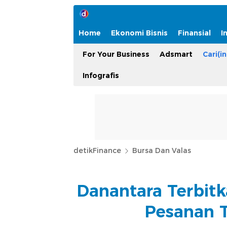
Home
Ekonomi Bisnis
Finansial
I
For Your Business
Adsmart
Cari(in
Infografis
detikFinance
Bursa Dan Valas
Danantara Terbitk
Pesanan 