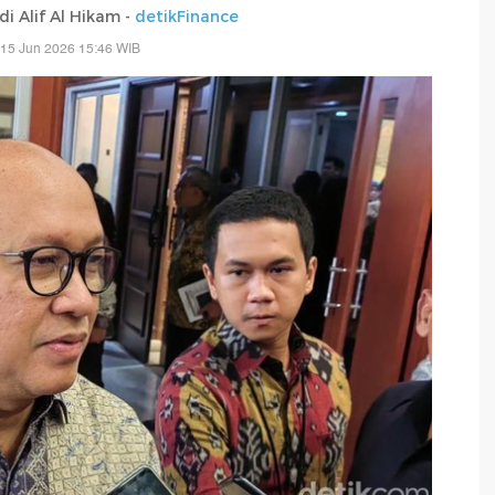
di Alif Al Hikam -
detikFinance
 15 Jun 2026 15:46 WIB