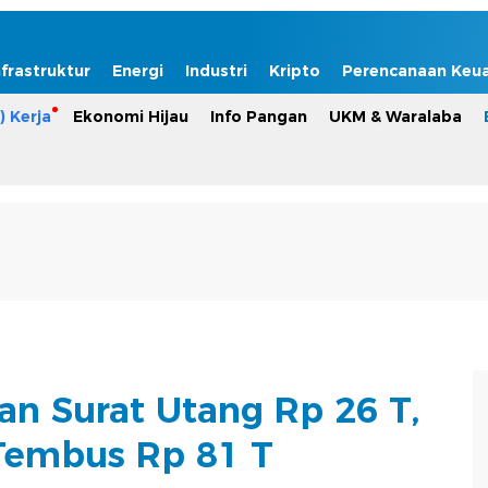
nfrastruktur
Energi
Industri
Kripto
Perencanaan Keu
) Kerja
Ekonomi Hijau
Info Pangan
UKM & Waralaba
an Surat Utang Rp 26 T,
Tembus Rp 81 T