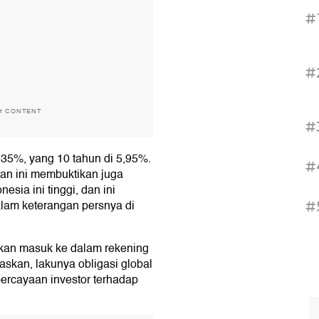
#
#
H CONTENT
#
5,35%, yang 10 tahun di 5,95%.
#
dan ini membuktikan juga
sia ini tinggi, dan ini
dalam keterangan persnya di
#
akan masuk ke dalam rekening
skan, lakunya obligasi global
ercayaan investor terhadap