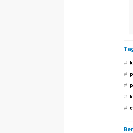
Tag
#
k
#
p
#
p
#
k
#
e
Ber