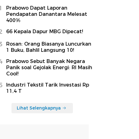
1
Prabowo Dapat Laporan
Pendapatan Danantara Melesat
400%
2
66 Kepala Dapur MBG Dipecat!
3
Rosan: Orang Biasanya Luncurkan
1 Buku, Bahlil Langsung 10!
4
Prabowo Sebut Banyak Negara
Panik soal Gejolak Energi: RI Masih
Cool!
5
Industri Tekstil Tarik Investasi Rp
11,4 T
Lihat Selengkapnya