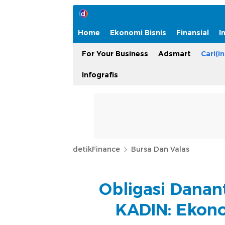
Home
Ekonomi Bisnis
Finansial
I
For Your Business
Adsmart
Cari(in
Infografis
detikFinance
Bursa Dan Valas
Obligasi Danant
KADIN: Ekono