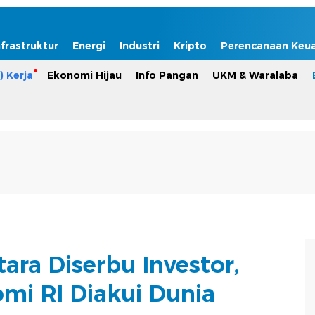
nfrastruktur
Energi
Industri
Kripto
Perencanaan Keu
) Kerja
Ekonomi Hijau
Info Pangan
UKM & Waralaba
ara Diserbu Investor,
mi RI Diakui Dunia