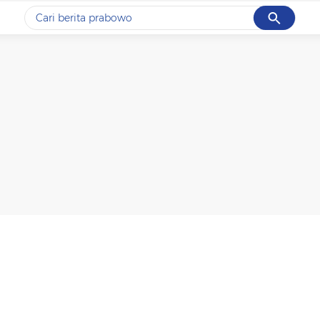
Cancel
Yang sedang ramai dicari
#1
data live draw sgp
#2
piala presiden 2026
#3
prabowo
#4
iran
#5
gempa hari ini
Promoted
Terakhir yang dicari
Loading...