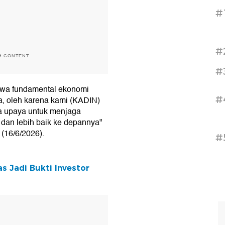
#
#
H CONTENT
#
hwa fundamental ekonomi
#
a, oleh karena kami (KADIN)
a upaya untuk menjaga
 dan lebih baik ke depannya"
 (16/6/2026).
#
s Jadi Bukti Investor
T