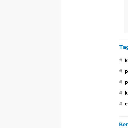
Tag
#
k
#
p
#
p
#
k
#
e
Ber