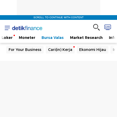
SCROLL TO CONTINUE WITH CONTENT
Loker
Moneter
Bursa Valas
Market Research
Info
For Your Business
Cari(in) Kerja
Ekonomi Hijau
In