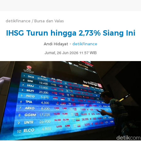
detikFinance
Bursa dan Valas
IHSG Turun hingga 2,73% Siang Ini
Andi Hidayat -
detikFinance
Jumat, 26 Jun 2026 11:57 WIB