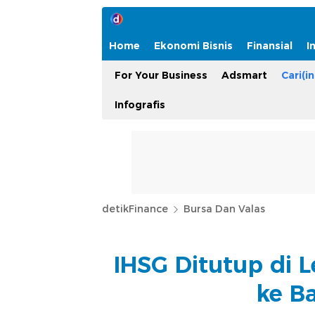
Home
Ekonomi Bisnis
Finansial
I
For Your Business
Adsmart
Cari(in
Infografis
detikFinance
Bursa Dan Valas
IHSG Ditutup di L
ke B