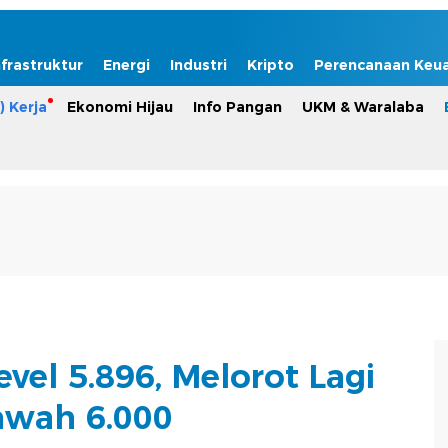
nfrastruktur
Energi
Industri
Kripto
Perencanaan Keu
) Kerja
Ekonomi Hijau
Info Pangan
UKM & Waralaba
evel 5.896, Melorot Lagi
awah 6.000