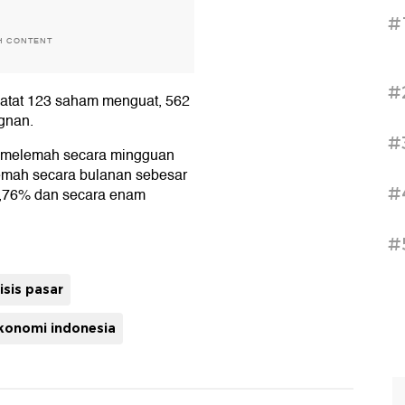
#
H CONTENT
#
catat 123 saham menguat, 562
gnan.
#
a melemah secara mingguan
mah secara bulanan sebesar
#
20,76% dan secara enam
#
isis pasar
konomi indonesia