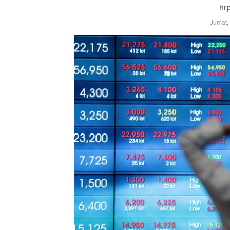
hr
Jumat,