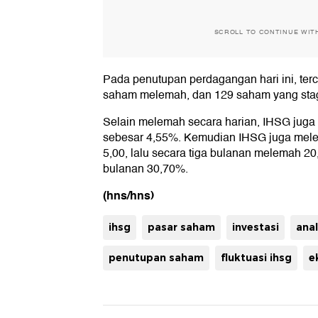
SCROLL TO CONTINUE WIT
Pada penutupan perdagangan hari ini, ter
saham melemah, dan 129 saham yang sta
Selain melemah secara harian, IHSG jug
sebesar 4,55%. Kemudian IHSG juga mele
5,00, lalu secara tiga bulanan melemah 
bulanan 30,70%.
(hns/hns)
ihsg
pasar saham
investasi
anal
penutupan saham
fluktuasi ihsg
e