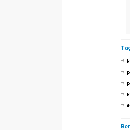
Tag
#
k
#
p
#
p
#
k
#
e
Ber