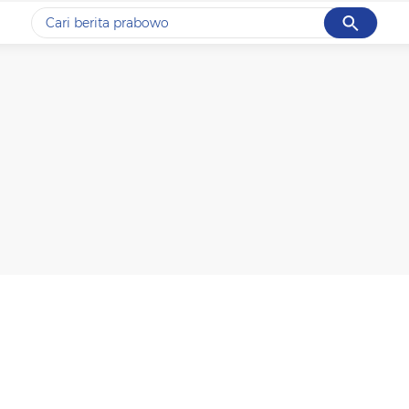
Cancel
Yang sedang ramai dicari
#1
data live draw sgp
#2
gempa hari ini
#3
prabowo
#4
iran
#5
demo
Promoted
Terakhir yang dicari
Loading...