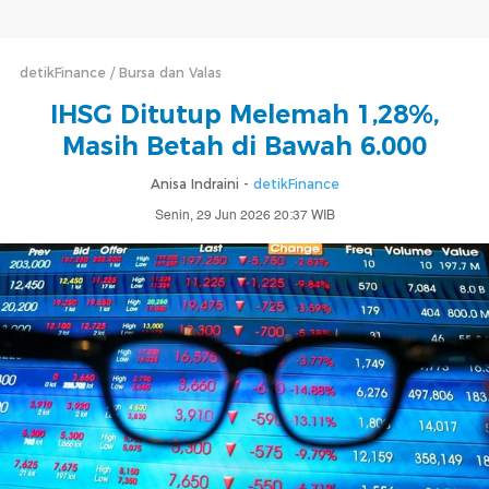
detikFinance
Bursa dan Valas
IHSG Ditutup Melemah 1,28%,
Masih Betah di Bawah 6.000
Anisa Indraini -
detikFinance
Senin, 29 Jun 2026 20:37 WIB