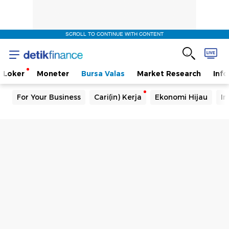
SCROLL TO CONTINUE WITH CONTENT
Loker
Moneter
Bursa Valas
Market Research
Info
For Your Business
Cari(in) Kerja
Ekonomi Hijau
In