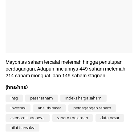
Mayoritas saham tercatat melemah hingga penutupan
perdagangan. Adapun rinciannya 449 saham melemah,
214 saham menguat, dan 149 saham stagnan.
(hns/hns)
ihsg
pasar saham
indeks harga saham
investasi
analisis pasar
perdagangan saham
ekonomi indonesia
saham melemah
data pasar
nilai transaksi