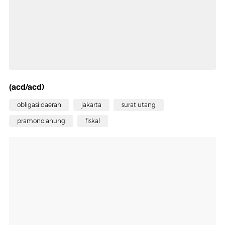
(acd/acd)
obligasi daerah
jakarta
surat utang
pramono anung
fiskal