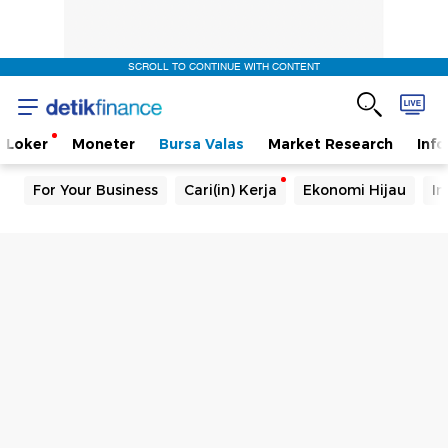
SCROLL TO CONTINUE WITH CONTENT
Loker
Moneter
Bursa Valas
Market Research
Info
For Your Business
Cari(in) Kerja
Ekonomi Hijau
In