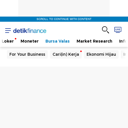
SCROLL TO CONTINUE WITH CONTENT
Loker
Moneter
Bursa Valas
Market Research
Info
For Your Business
Cari(in) Kerja
Ekonomi Hijau
In