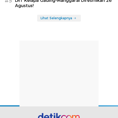
#5
LRT Kelapa Gading-Manggarai Diresmikan 26
Agustus!
Lihat Selengkapnya