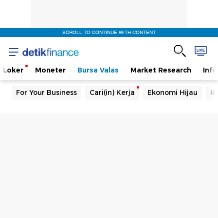
SCROLL TO CONTINUE WITH CONTENT
Loker
Moneter
Bursa Valas
Market Research
Info
For Your Business
Cari(in) Kerja
Ekonomi Hijau
In