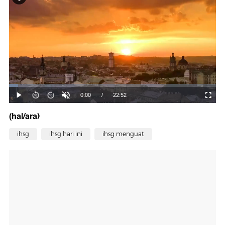
(hal/ara)
ihsg
ihsg hari ini
ihsg menguat