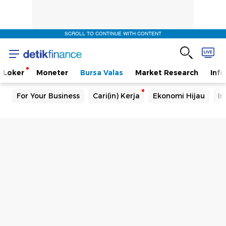
SCROLL TO CONTINUE WITH CONTENT
Loker
Moneter
Bursa Valas
Market Research
Info
For Your Business
Cari(in) Kerja
Ekonomi Hijau
In