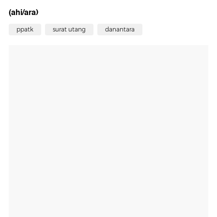
(ahi/ara)
ppatk
surat utang
danantara