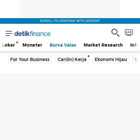
SCROLL TO CONTINUE WITH CONTENT
Loker
Moneter
Bursa Valas
Market Research
Info
For Your Business
Cari(in) Kerja
Ekonomi Hijau
In