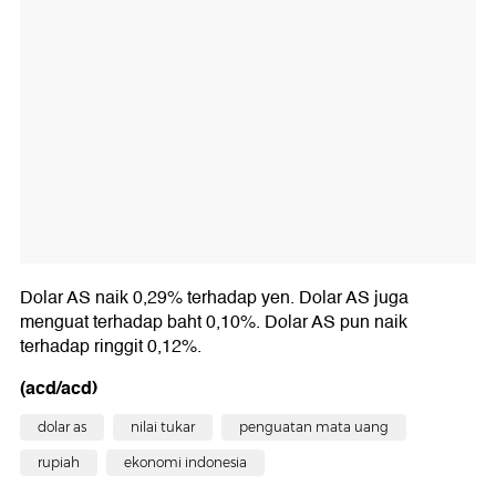
Dolar AS naik 0,29% terhadap yen. Dolar AS juga
menguat terhadap baht 0,10%. Dolar AS pun naik
terhadap ringgit 0,12%.
(acd/acd)
dolar as
nilai tukar
penguatan mata uang
rupiah
ekonomi indonesia