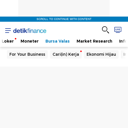
SCROLL TO CONTINUE WITH CONTENT
Loker
Moneter
Bursa Valas
Market Research
Info
For Your Business
Cari(in) Kerja
Ekonomi Hijau
In