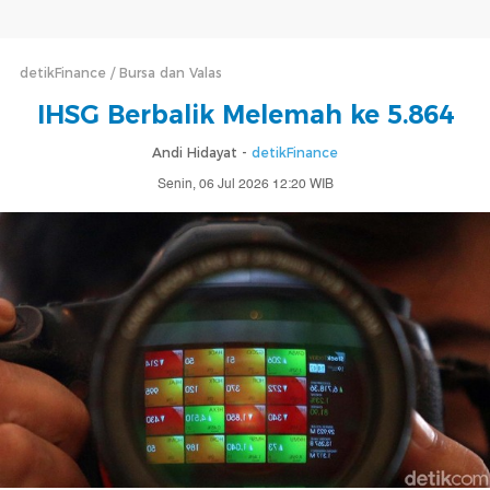
detikFinance
Bursa dan Valas
IHSG Berbalik Melemah ke 5.864
Andi Hidayat -
detikFinance
Senin, 06 Jul 2026 12:20 WIB