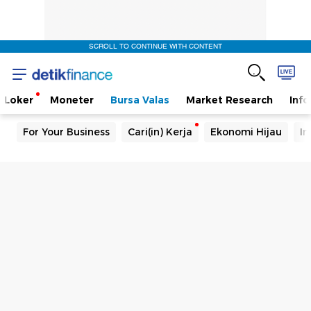
SCROLL TO CONTINUE WITH CONTENT
Loker
Moneter
Bursa Valas
Market Research
Info
For Your Business
Cari(in) Kerja
Ekonomi Hijau
In