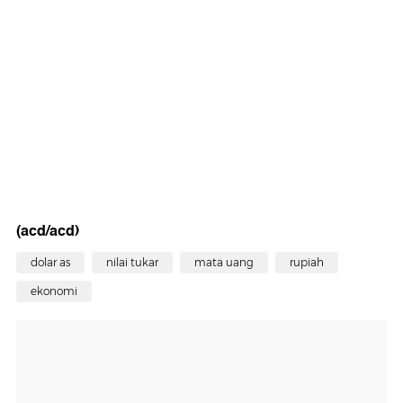
(acd/acd)
dolar as
nilai tukar
mata uang
rupiah
ekonomi