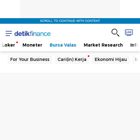
SCROLL TO CONTINUE WITH CONTENT
Loker
Moneter
Bursa Valas
Market Research
Info
For Your Business
Cari(in) Kerja
Ekonomi Hijau
In