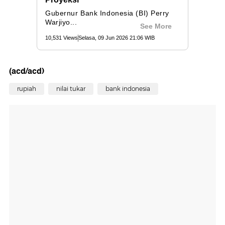
(acd/acd)
rupiah
nilai tukar
bank indonesia