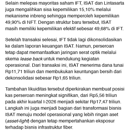
Selain melepas mayoritas saham IFT, ISAT dan Lintasarta
juga mengalihkan sisa kepemilikan 15,10% melalui
mekanisme inbreng sehingga memperoleh kepemilikan
49,90% di NFT. Dengan struktur baru tersebut, ISAT
masih memiliki kepemilikan efektif sebesar 49,68% di IFT.
Setelah transaksi selesai, IFT tidak lagi dikonsolidasikan
ke dalam laporan keuangan ISAT. Namun, perseroan
tetap dapat memanfaatkan jaringan serat optik melalui
skema
lease back
untuk mendukung kegiatan
operasional. Dari transaksi ini, ISAT menerima dana tunai
Rp11,71 triliun dan membukukan keuntungan bersih dari
dekonsolidasi sebesar Rp1,65 triliun.
Tambahan likuiditas tersebut diperkirakan membuat posisi
kas perseroan meningkat signifikan, dari Rp5,56 triliun
pada akhir kuartal I-2026 menjadi sekitar Rp17,47 triliun.
Langkah ini juga menjadi bagian dari transformasi bisnis
ISAT menuju model operasional yang lebih ringan aset
(
asset-light
) dengan tetap mempertahankan eksposur
terhadap bisnis infrastruktur fiber.