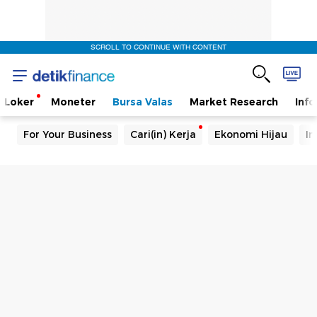
SCROLL TO CONTINUE WITH CONTENT
Loker
Moneter
Bursa Valas
Market Research
Info
For Your Business
Cari(in) Kerja
Ekonomi Hijau
In