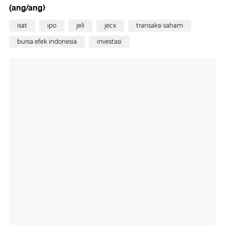
(ang/ang)
isat
ipo
jeli
jecx
transaksi saham
bursa efek indonesia
investasi