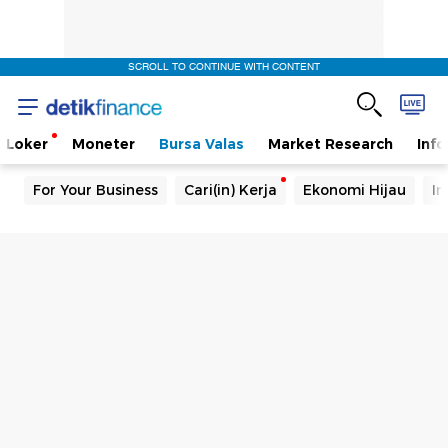
SCROLL TO CONTINUE WITH CONTENT
Loker
Moneter
Bursa Valas
Market Research
Info
For Your Business
Cari(in) Kerja
Ekonomi Hijau
In