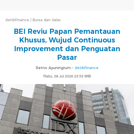
detikFinance
Bursa dan Valas
BEI Reviu Papan Pemantauan
Khusus, Wujud Continuous
Improvement dan Penguatan
Pasar
Retno Ayuningrum -
detikFinance
Rabu, 08 Jul 2026 23:53 WIB