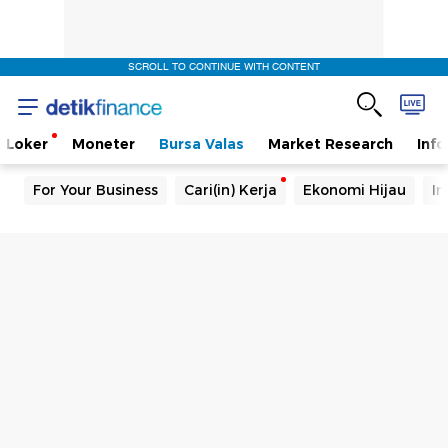
SCROLL TO CONTINUE WITH CONTENT
Loker
Moneter
Bursa Valas
Market Research
Info
For Your Business
Cari(in) Kerja
Ekonomi Hijau
In