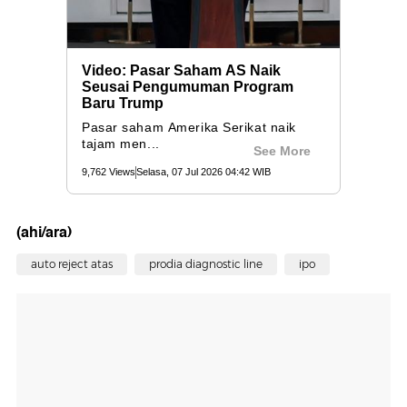
(ahi/ara)
auto reject atas
prodia diagnostic line
ipo