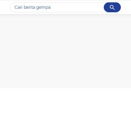
Cancel
Yang sedang ramai dicari
#1
gempa hari ini
#2
demo
#3
gempa
#4
iran
#5
prabowo
Promoted
Terakhir yang dicari
Loading...