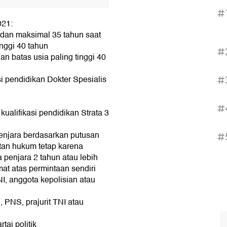
#
021:
 dan maksimal 35 tahun saat
inggi 40 tahun
#
n batas usia paling tinggi 40
si pendidikan Dokter Spesialis
#
#
ualifikasi pendidikan Strata 3
enjara berdasarkan putusan
#
an hukum tetap karena
penjara 2 tahun atau lebih
at atas permintaan sendiri
I, anggota kepolisian atau
 PNS, prajurit TNI atau
tai politik