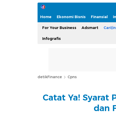
Home
Ekonomi Bisnis
Finansial
I
For Your Business
Adsmart
Cari(in
Infografis
detikFinance
Cpns
Catat Ya! Syarat
dan 