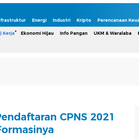
nfrastruktur
Energi
Industri
Kripto
Perencanaan Keu
) Kerja
Ekonomi Hijau
Info Pangan
UKM & Waralaba
 Pendaftaran CPNS 2021
Formasinya