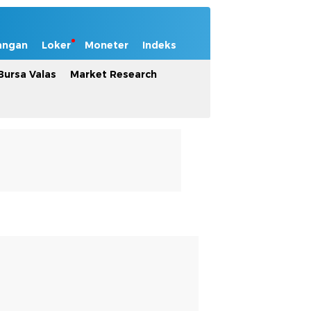
angan
Loker
Moneter
Indeks
Bursa Valas
Market Research