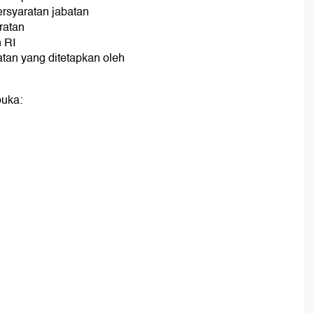
persyaratan jabatan
ratan
h RI
atan yang ditetapkan oleh
buka: