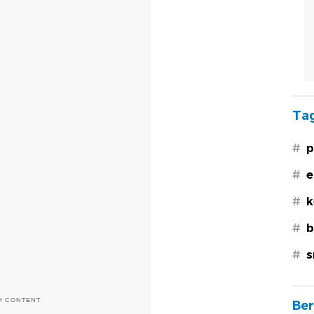
Tag
#
p
#
e
#
k
#
b
#
s
H CONTENT
Ber