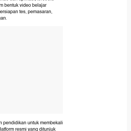
am bentuk video belajar
persiapan tes, pemasaran,
gan.
T
n pendidikan untuk membekali
atform resmi yang ditunjuk