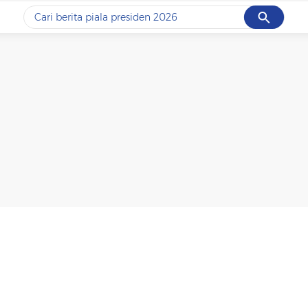
Cancel
Yang sedang ramai dicari
#1
data live draw sgp
#2
piala presiden 2026
#3
prabowo
#4
iran
#5
gempa hari ini
Promoted
Terakhir yang dicari
Loading...