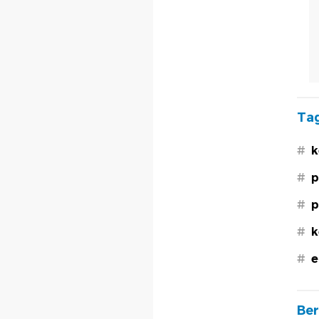
Tag
#
k
#
p
#
p
#
k
#
e
Ber