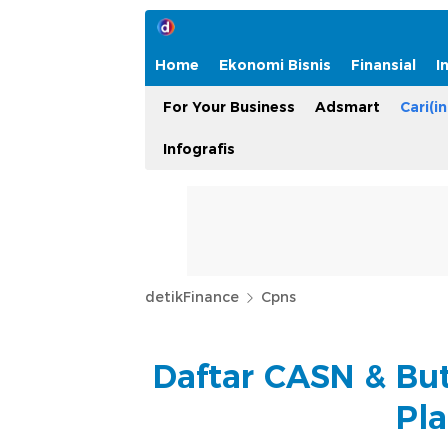
Home
Ekonomi Bisnis
Finansial
I
For Your Business
Adsmart
Cari(in
Infografis
detikFinance
Cpns
Daftar CASN & But
Pla