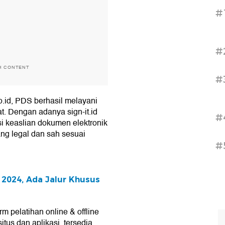
#
#
H CONTENT
#
o.id, PDS berhasil melayani
t. Dengan adanya sign-it.id
#
i keaslian dokumen elektronik
ng legal dan sah sesuai
#
 2024, Ada Jalur Khusus
m pelatihan online & offline
situs dan aplikasi, tersedia